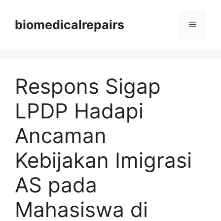
Langsung
ke
biomedicalrepairs
Menu
isi
Respons Sigap
LPDP Hadapi
Ancaman
Kebijakan Imigrasi
AS pada
Mahasiswa di